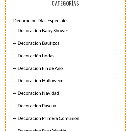
CATEGORÍAS
i
n
a
Decoracion Dias Especiales
c
Decoracion Baby Shower
i
Decoracion Bautizos
ó
n
Decoración bodas
d
Decoracion Fin de Año
e
e
Decoracion Halloween
n
t
Decoracion Navidad
r
Decoracion Pascua
a
d
Decoracion Primera Comunion
a
Decoracion San Valentin