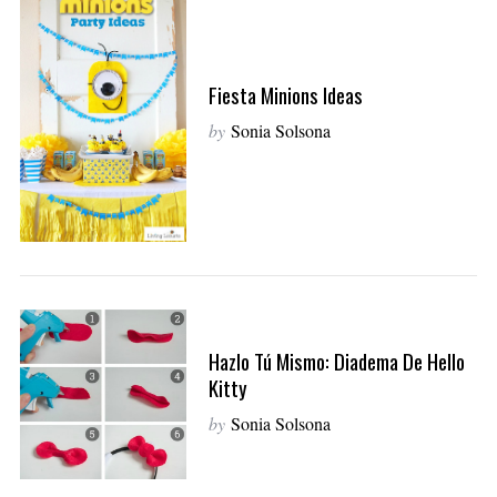
Fiesta Minions Ideas
by
Sonia Solsona
S
Hazlo Tú Mismo: Diadema De Hello
e
Kitty
a
r
by
Sonia Solsona
c
h
f