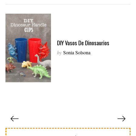
o
r
:
DIY Vasos De Dinosaurios
by
Sonia Solsona
P
a
g