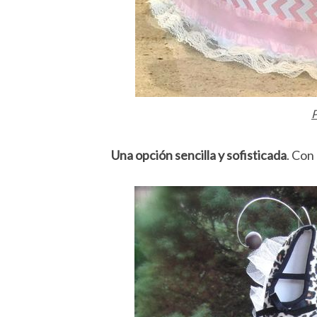
P
Una opción sencilla y sofisticada
. Con 