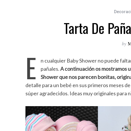
Decorac
Tarta De Pañ
by
M
E
n cualquier Baby Shower no puede faltar
pañales.
A continuación os mostramos un
Shower que nos parecen bonitas, original
detalle para un bebé en sus primeros meses de vi
súper agradecidos. Ideas muy originales para ni