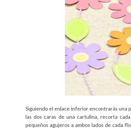
S
e
a
r
c
h
f
o
r
:
Siguiendo el enlace inferior encontrarás una p
las dos caras de una cartulina, recorta cad
pequeños agujeros a ambos lados de cada flor