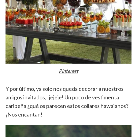
Pinterest
S
Y por último, ya solo nos queda decorar a nuestros
e
amigos invitados, ¡jejeje! Un poco de vestimenta
a
r
caribeña ¿qué os parecen estos collares hawaianos?
c
¡Nos encantan!
h
f
o