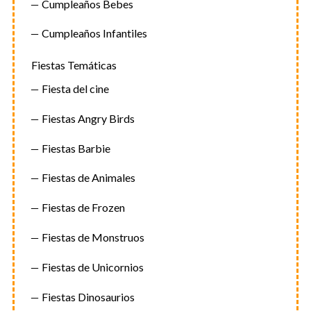
Cumpleaños Bebes
Cumpleaños Infantiles
Fiestas Temáticas
Fiesta del cine
S
e
Fiestas Angry Birds
a
r
Fiestas Barbie
c
h
Fiestas de Animales
f
o
Fiestas de Frozen
r
:
Fiestas de Monstruos
Fiestas de Unicornios
Fiestas Dinosaurios