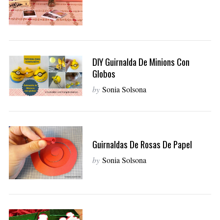
DIY Guirnalda De Minions Con
Globos
by
Sonia Solsona
S
e
Guirnaldas De Rosas De Papel
a
r
by
Sonia Solsona
c
h
f
o
r
: