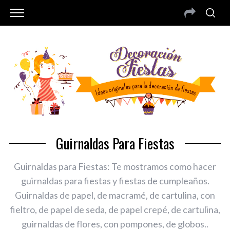
Guirnaldas Para Fiestas
Guirnaldas para Fiestas: Te mostramos como hacer
guirnaldas para fiestas y fiestas de cumpleaños.
Guirnaldas de papel, de macramé, de cartulina, con
fieltro, de papel de seda, de papel crepé, de cartulina,
guirnaldas de flores, con pompones, de globos..