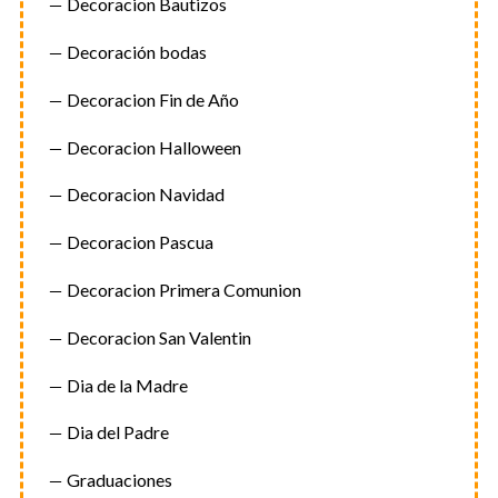
Decoracion Bautizos
ó
n
Decoración bodas
d
Decoracion Fin de Año
e
e
Decoracion Halloween
n
t
Decoracion Navidad
r
Decoracion Pascua
a
d
Decoracion Primera Comunion
a
Decoracion San Valentin
s
Dia de la Madre
Dia del Padre
Graduaciones