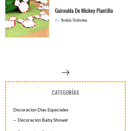
Guirnalda De Mickey Plantilla
by
Sonia Solsona
P
a
g
CATEGORÍAS
i
n
a
Decoracion Dias Especiales
c
Decoracion Baby Shower
i