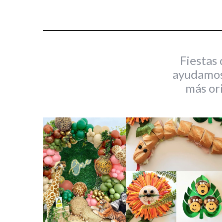
Fiestas
ayudamos 
más or