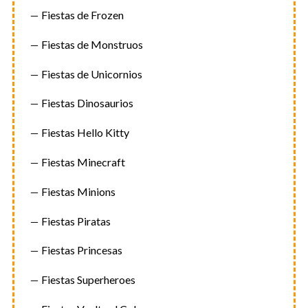
Fiestas de Frozen
Fiestas de Monstruos
Fiestas de Unicornios
Fiestas Dinosaurios
Fiestas Hello Kitty
Fiestas Minecraft
S
Fiestas Minions
e
a
Fiestas Piratas
r
c
Fiestas Princesas
h
f
Fiestas Superheroes
o