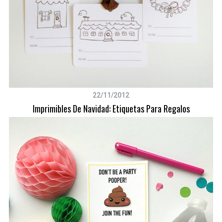
S
e
a
22/11/2012
r
Imprimibles De Navidad: Etiquetas Para Regalos
c
h
f
o
r
: