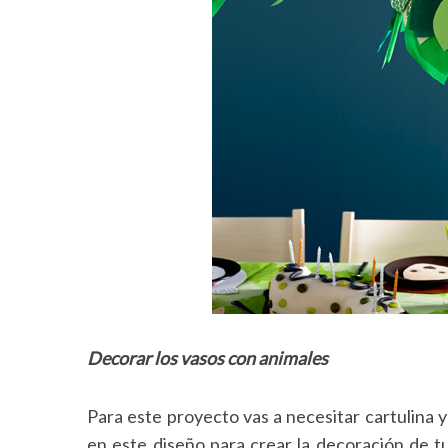
S
e
a
r
c
h
f
o
r
:
Decorar los vasos con animales
Para este proyecto vas a necesitar cartulina 
en este diseño para crear la decoración de t