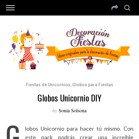
Fiestas de Unicornios
,
Globos para Fiestas
Globos Unicornio DIY
by
Sonia Solsona
G
lobos Unicornio para hacer tú mismo. Con
este pack podrás crear una increíble