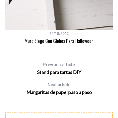
o
r
:
24/10/2012
Murciélago Con Globos Para Halloween
Previous article
Stand para tartas DIY
Next article
Margaritas de papel paso a paso