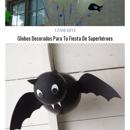
17/04/2013
Globos Decorados Para Tu Fiesta De Superhéroes
S
e
a
r
c
h
f