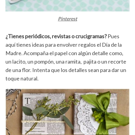
h
f
o
Pinterest
r
:
¿Tienes periódicos, revistas o crucigramas?
Pues
aquí tienes ideas para envolver regalos el Día de la
Madre. Acompaña el papel con algún detalle como,
un lacito, un pompón, una ramita, pajita o un recorte
de una flor. Intenta que los detalles sean para dar un
toque natural.