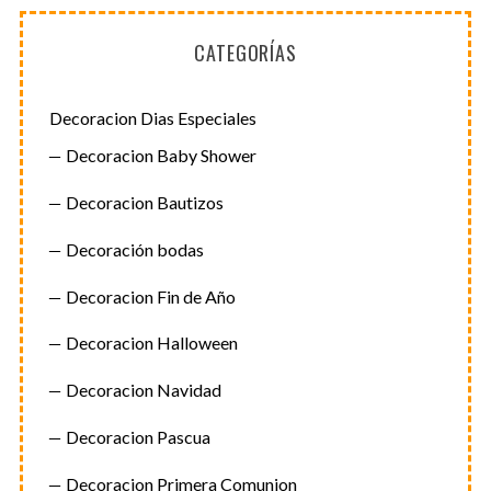
g
CATEGORÍAS
i
n
a
Decoracion Dias Especiales
c
Decoracion Baby Shower
i
Decoracion Bautizos
ó
n
Decoración bodas
d
Decoracion Fin de Año
e
e
Decoracion Halloween
n
t
Decoracion Navidad
r
Decoracion Pascua
a
d
Decoracion Primera Comunion