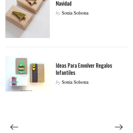
Navidad
by
Sonia Solsona
S
e
Ideas Para Envolver Regalos
a
Infantiles
r
c
by
Sonia Solsona
h
f
o
r
:
P
a