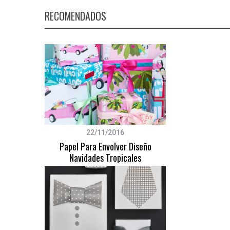
RECOMENDADOS
S
e
a
r
c
h
f
o
22/11/2016
r
Papel Para Envolver Diseño
:
Navidades Tropicales