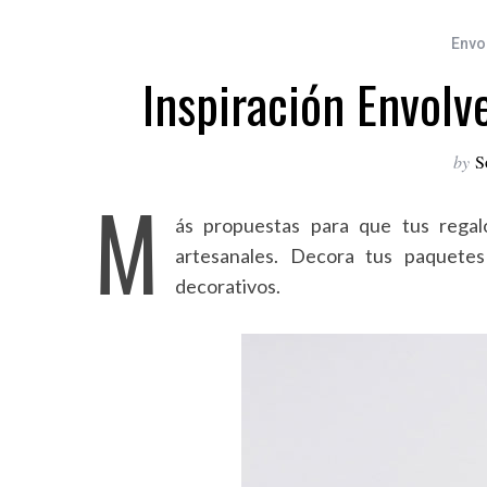
Envo
Inspiración Envolv
by
S
M
ás propuestas para que tus regal
artesanales. Decora tus paquetes
decorativos.