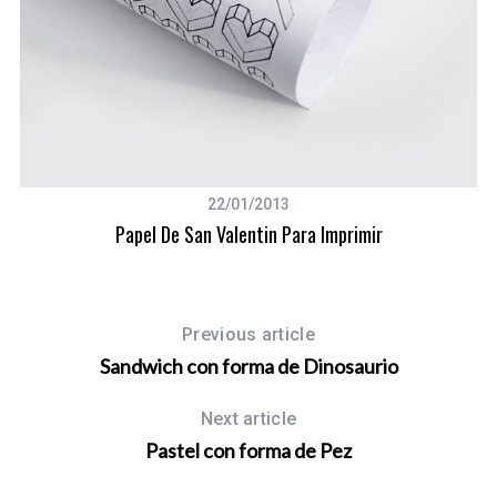
S
e
22/01/2013
a
Papel De San Valentin Para Imprimir
r
c
h
f
o
Previous article
r
Sandwich con forma de Dinosaurio
:
Next article
Pastel con forma de Pez