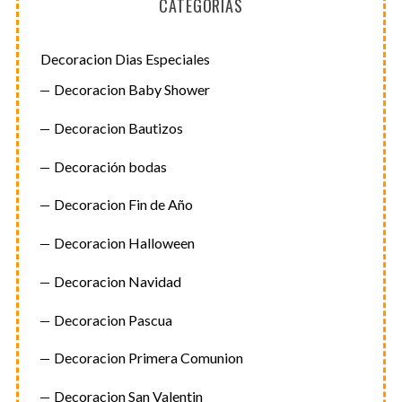
CATEGORÍAS
Decoracion Dias Especiales
Decoracion Baby Shower
Decoracion Bautizos
Decoración bodas
S
e
Decoracion Fin de Año
a
r
Decoracion Halloween
c
h
Decoracion Navidad
f
o
Decoracion Pascua
r
:
Decoracion Primera Comunion
Decoracion San Valentin