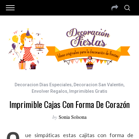
Decoracion Dias Especiales
,
Decoracion San Valentin
,
Envolver Regalos
,
Imprimibles Gratis
Imprimible Cajas Con Forma De Corazón
by
Sonia Solsona
ue simpáticas estas cajitas con forma de