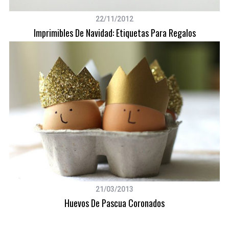
22/11/2012
Imprimibles De Navidad: Etiquetas Para Regalos
S
e
a
r
c
h
f
21/03/2013
o
Huevos De Pascua Coronados
r
: