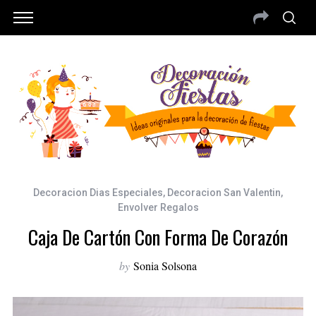
Decoracion Dias Especiales
,
Decoracion San Valentin
,
Envolver Regalos
Caja De Cartón Con Forma De Corazón
by
Sonia Solsona