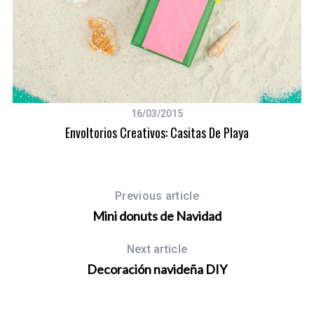
16/03/2015
Envoltorios Creativos: Casitas De Playa
Previous article
Mini donuts de Navidad
Next article
Decoración navideña DIY
S
e
a