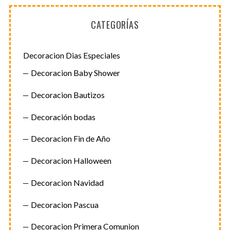
r
c
CATEGORÍAS
h
f
o
Decoracion Dias Especiales
r
Decoracion Baby Shower
:
Decoracion Bautizos
Decoración bodas
Decoracion Fin de Año
Decoracion Halloween
Decoracion Navidad
Decoracion Pascua
Decoracion Primera Comunion