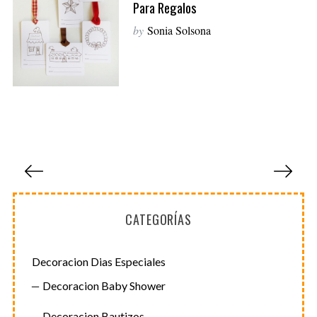
Para Regalos
by
Sonia Solsona
S
e
a
r
c
h
P
f
o
a
r
g
:
CATEGORÍAS
i
n
a
Decoracion Dias Especiales
c
Decoracion Baby Shower
i
Decoracion Bautizos