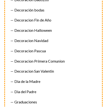
ó
n
Decoración bodas
d
Decoracion Fin de Año
e
e
Decoracion Halloween
n
t
Decoracion Navidad
r
Decoracion Pascua
a
d
Decoracion Primera Comunion
a
Decoracion San Valentin
s
Dia de la Madre
Dia del Padre
Graduaciones