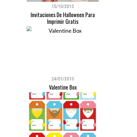
15/10/2015
Invitaciones De Halloween Para
Imprimir Gratis
S
e
a
r
c
h
f
o
24/01/2013
r
Valentine Box
: