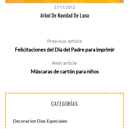
27/11/2012
Arbol De Navidad De Lana
S
e
a
Previous article
r
c
Felicitaciones del Día del Padre para imprimir
h
f
Next article
o
Máscaras de cartón para niños
r
:
CATEGORÍAS
Decoracion Dias Especiales