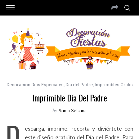
Decoracion Dias Especiales
,
Dia del Padre
,
Imprimibles Gratis
Imprimible Día Del Padre
by
Sonia Solsona
D
escarga, imprime, recorta y diviértete con
este diseño gratuito del Día del Padre. Para