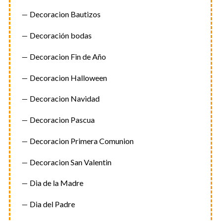
i
Decoracion Bautizos
ó
n
Decoración bodas
d
Decoracion Fin de Año
e
e
Decoracion Halloween
n
t
Decoracion Navidad
r
Decoracion Pascua
a
d
Decoracion Primera Comunion
a
Decoracion San Valentin
s
Dia de la Madre
Dia del Padre