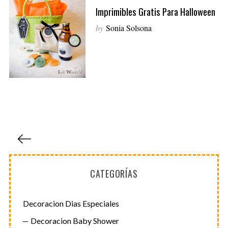
Imprimibles Gratis Para Halloween
by
Sonia Solsona
P
a
g
CATEGORÍAS
i
n
a
Decoracion Dias Especiales
c
Decoracion Baby Shower