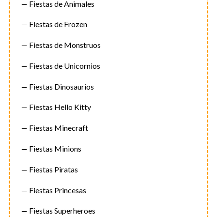
Fiestas de Animales
S
e
Fiestas de Frozen
a
r
Fiestas de Monstruos
c
Fiestas de Unicornios
h
f
Fiestas Dinosaurios
o
r
Fiestas Hello Kitty
:
Fiestas Minecraft
Fiestas Minions
Fiestas Piratas
Fiestas Princesas
Fiestas Superheroes