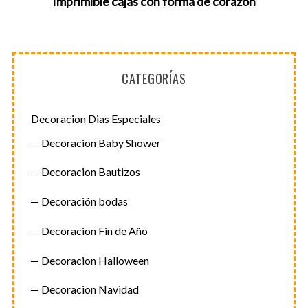
Imprimible cajas con forma de corazón
a
r
c
h
f
CATEGORÍAS
o
r
Decoracion Dias Especiales
:
Decoracion Baby Shower
Decoracion Bautizos
Decoración bodas
Decoracion Fin de Año
Decoracion Halloween
Decoracion Navidad