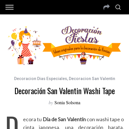
Decoracion Dias Especiales
,
Decoracion San Valentin
Decoración San Valentin Washi Tape
by
Sonia Solsona
D
ecora tu
Día de San Valentín
con washi tape o
cinta japonesa, una decoración barata,