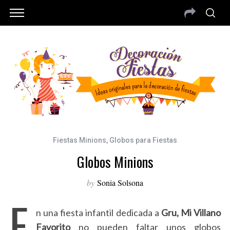
Fiestas Minions
,
Globos para Fiestas
Globos Minions
by
Sonia Solsona
E
n una fiesta infantil dedicada a
Gru, Mi Villano
Favorito
no pueden faltar unos globos