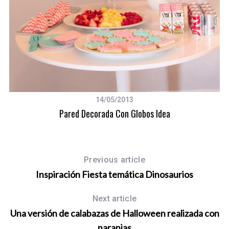
h
f
o
r
:
14/05/2013
Pared Decorada Con Globos Idea
Previous article
Inspiración Fiesta temática Dinosaurios
Next article
Una versión de calabazas de Halloween realizada con
naranjas