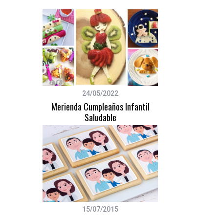
S
e
a
r
c
24/05/2022
h
Merienda Cumpleaños Infantil
f
Saludable
o
r
:
15/07/2015