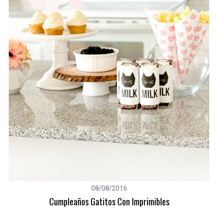
a
r
c
h
f
o
r
:
08/08/2016
Cumpleaños Gatitos Con Imprimibles