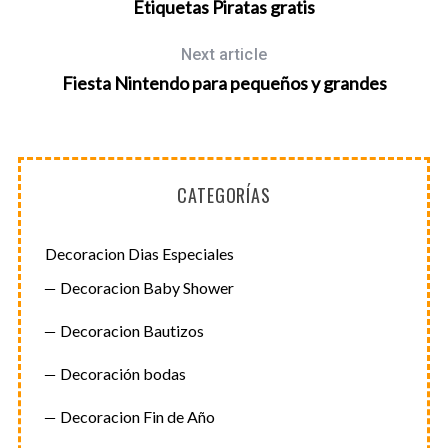
Etiquetas Piratas gratis
S
e
a
Next article
r
Fiesta Nintendo para pequeños y grandes
c
h
f
o
r
CATEGORÍAS
:
Decoracion Dias Especiales
Decoracion Baby Shower
Decoracion Bautizos
Decoración bodas
Decoracion Fin de Año