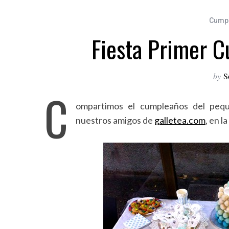
Cump
Fiesta Primer C
by
S
C
ompartimos el cumpleaños del peque
nuestros amigos de
galletea.com
, en l