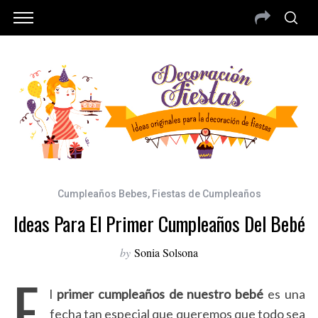
Cumpleaños Bebes
,
Fiestas de Cumpleaños
Ideas Para El Primer Cumpleaños Del Bebé
by
Sonia Solsona
E
l
primer cumpleaños de nuestro bebé
es una
fecha tan especial que queremos que todo sea