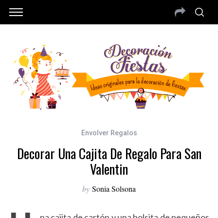
Envolver Regalos
Decorar Una Cajita De Regalo Para San
Valentin
by
Sonia Solsona
na cajita de cartón y una bolsita de pequeños