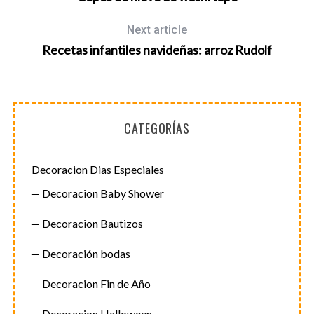
S
e
Next article
a
Recetas infantiles navideñas: arroz Rudolf
r
c
h
f
o
CATEGORÍAS
r
:
Decoracion Dias Especiales
Decoracion Baby Shower
Decoracion Bautizos
Decoración bodas
Decoracion Fin de Año
Decoracion Halloween