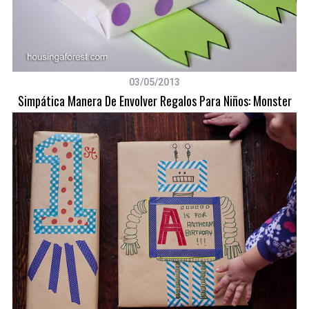
03/05/2013
Simpática Manera De Envolver Regalos Para Niños: Monster
S
e
a
r
c
h
f
o