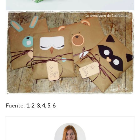
Fuente:
1
,
2
,
3
,
4
,
5
,
6