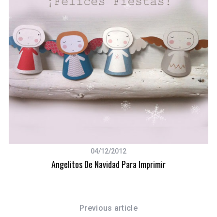
r
c
h
f
o
r
:
04/12/2012
Angelitos De Navidad Para Imprimir
Previous article