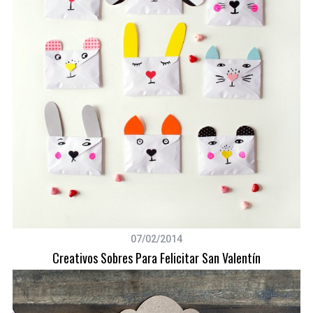
h
f
o
r
:
07/02/2014
Creativos Sobres Para Felicitar San Valentín