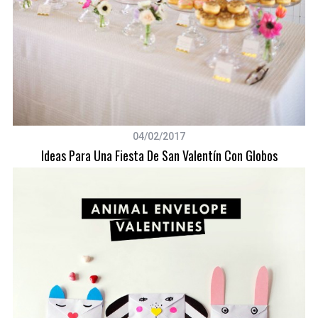
04/02/2017
Ideas Para Una Fiesta De San Valentín Con Globos
S
e
a
r
c