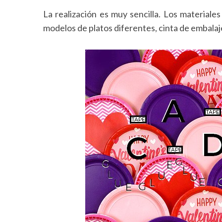
La realización es muy sencilla. Los materiale
modelos de platos diferentes, cinta de embala
S
e
a
r
c
h
f
o
r
: