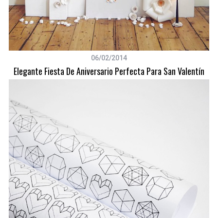
06/02/2014
Elegante Fiesta De Aniversario Perfecta Para San Valentín
S
e
a
r
c
h
f
o
r
: