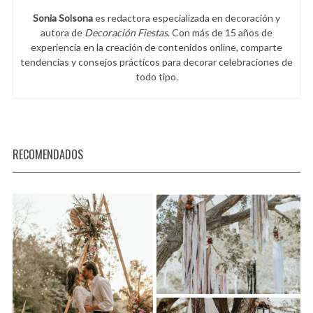
Sonia Solsona
es redactora especializada en decoración y
autora de
Decoración Fiestas
. Con más de 15 años de
experiencia en la creación de contenidos online, comparte
tendencias y consejos prácticos para decorar celebraciones de
todo tipo.
RECOMENDADOS
S
e
a
r
c
h
f