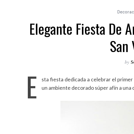
Decoraci
Elegante Fiesta De A
San 
by
S
E
sta fiesta dedicada a celebrar el prime
un ambiente decorado súper afín a una c