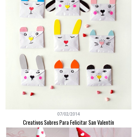
S
07/02/2014
e
Creativos Sobres Para Felicitar San Valentín
a
r