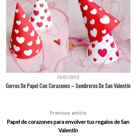
c
h
f
o
r
:
15/01/2013
Gorros De Papel Con Corazones – Sombreros De San Valentín
Previous article
Papel de corazones para envolver tus regalos de San
Valentín