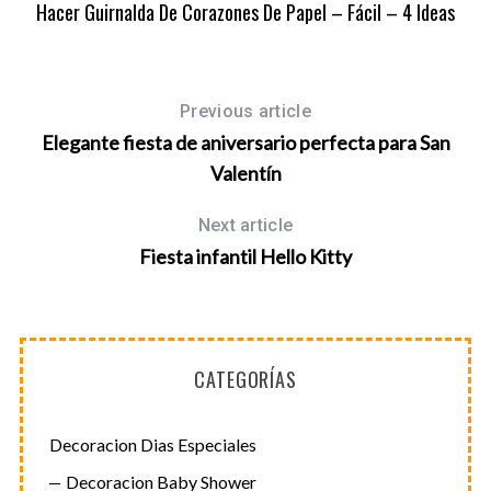
Hacer Guirnalda De Corazones De Papel – Fácil – 4 Ideas
S
e
Previous article
a
Elegante fiesta de aniversario perfecta para San
r
Valentín
c
h
f
Next article
o
Fiesta infantil Hello Kitty
r
:
CATEGORÍAS
Decoracion Dias Especiales
Decoracion Baby Shower