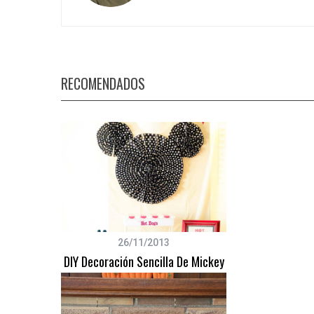
S
RECOMENDADOS
e
a
r
c
h
f
o
r
:
26/11/2013
DIY Decoración Sencilla De Mickey