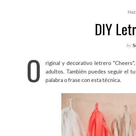
Haz
DIY Let
by
S
O
riginal y decorativo letrero “Cheers”
adultos. También puedes seguir el tut
palabra o frase con esta técnica.