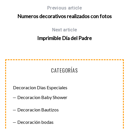
Previous article
S
e
Numeros decorativos realizados con fotos
a
r
Next article
c
Imprimible Día del Padre
h
f
o
r
:
CATEGORÍAS
Decoracion Dias Especiales
Decoracion Baby Shower
Decoracion Bautizos
Decoración bodas