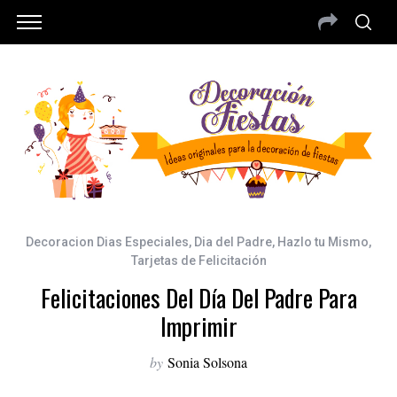
Decoracion Dias Especiales
,
Dia del Padre
,
Hazlo tu Mismo
,
Tarjetas de Felicitación
Felicitaciones Del Día Del Padre Para
Imprimir
by
Sonia Solsona