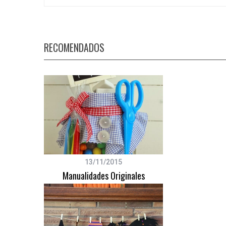
RECOMENDADOS
S
e
a
r
c
h
f
o
r
:
13/11/2015
Manualidades Originales