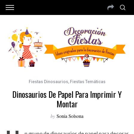
Fiestas Dinosaurios
,
Fiestas Temáticas
Dinosaurios De Papel Para Imprimir Y
Montar
by
Sonia Solsona
n grupo de dinosaurios de papel para decorar