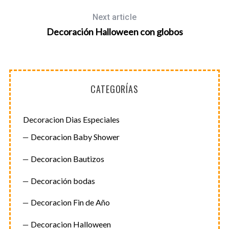
Next article
Decoración Halloween con globos
CATEGORÍAS
Decoracion Dias Especiales
Decoracion Baby Shower
S
Decoracion Bautizos
e
Decoración bodas
a
r
Decoracion Fin de Año
c
h
Decoracion Halloween
f