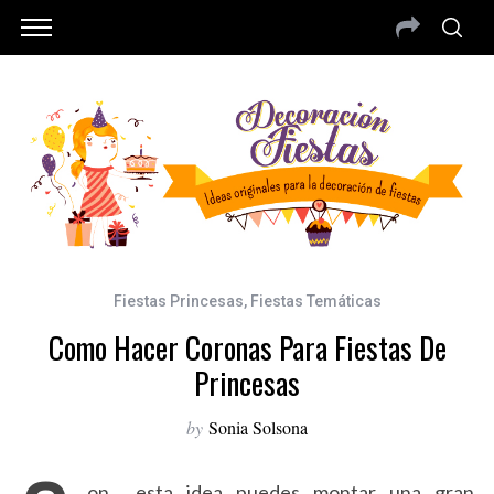
Fiestas Princesas
,
Fiestas Temáticas
Como Hacer Coronas Para Fiestas De
Princesas
by
Sonia Solsona
on esta idea puedes montar una gran