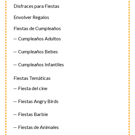
Disfraces para Fiestas
Envolver Regalos
Fiestas de Cumpleaños
Cumpleaños Adultos
Cumpleaños Bebes
S
Cumpleaños Infantiles
e
a
Fiestas Temáticas
r
c
Fiesta del cine
h
f
Fiestas Angry Birds
o
r
Fiestas Barbie
:
Fiestas de Animales