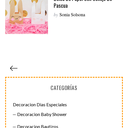
Pascua
by
Sonia Solsona
P
a
g
CATEGORÍAS
i
n
a
Decoracion Dias Especiales
c
Decoracion Baby Shower
i
Decoracion Bautizos
ó