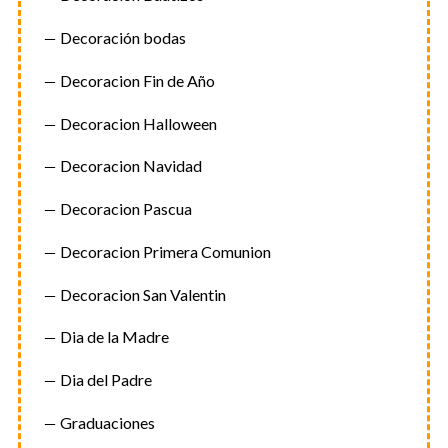
n
Decoración bodas
d
Decoracion Fin de Año
e
e
Decoracion Halloween
n
t
Decoracion Navidad
r
Decoracion Pascua
a
d
Decoracion Primera Comunion
a
Decoracion San Valentin
s
Dia de la Madre
Dia del Padre
Graduaciones