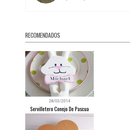
S
RECOMENDADOS
e
a
r
c
h
f
o
r
:
28/03/2014
Servilletero Conejo De Pascua