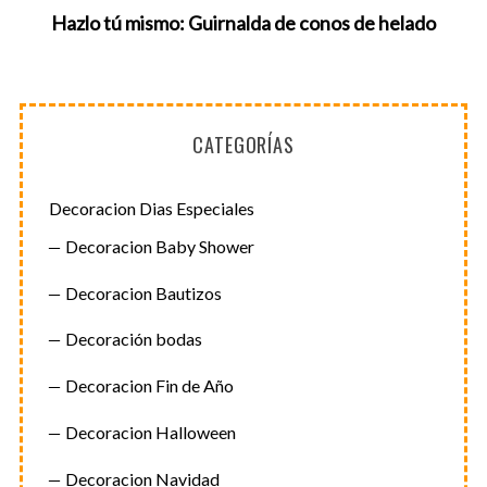
e
Hazlo tú mismo: Guirnalda de conos de helado
a
r
c
h
f
CATEGORÍAS
o
r
:
Decoracion Dias Especiales
Decoracion Baby Shower
Decoracion Bautizos
Decoración bodas
Decoracion Fin de Año
Decoracion Halloween
Decoracion Navidad