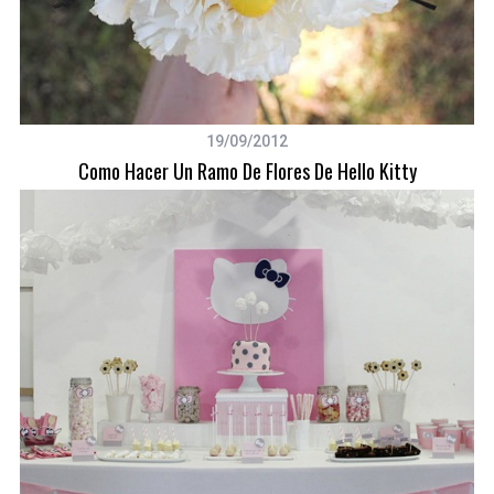
S
e
a
r
c
19/09/2012
h
Como Hacer Un Ramo De Flores De Hello Kitty
f
o
r
: